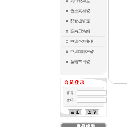
高白瓷单盘
色土高档瓷
配套搪瓷壶
高尚卫浴组
中温色釉餐具
中温咖啡杯碟
圣诞节日瓷
帐号：
密码：